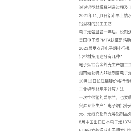
说说铝型材模具制造过程及
2021年11月1日铝市早上情
铝型材的加工工艺
电子烟强监管一年后，悦刻
美国电子烟PMTA认证是鸡
2023最受欢迎电子烟排行榜
铝型材按用途分有几种？
电子烟铝合金外壳生产加工
湖南破获特大非法制售电子烟案
10月12日长江铝锭价格行情
工业铝型材承重计算方法
一次性很猛的爱尔兰，也要
兴昇专业生产：电子烟铝外壳
壳、无线充铝外壳等铝制品
8月中国出口日本电子烟137
FDA向六款调味电子烟发出