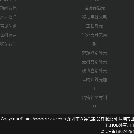
新闻资讯
理发器铝壳
人才招聘
移动电源充电
常见问题
宝铝外壳
在线留言
铝外壳开关面
联系我们
板
数据线铝外壳
无线充铝外壳
硬盘盒铝外壳
音响铝外壳加
工
精密铝型材制
品
Copyright © http://www.szxslc.com 深圳市兴昇铝制品有限
工,
HUB外壳
加工
粤ICP备1802426