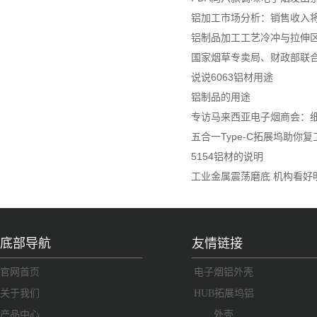
铝加工市场分析：销售收入将达
铝制品加工工艺冷冲与拉伸
国家烟草专卖局、财政部联
说说6063铝材用途
铝制品的用途
专访马来西亚电子烟商会：细
五合一Type-C拓展坞助你
5154铝材的说明
工业金属震荡磨底 机构看好
底部导航
友情链接
官网首页
电子烟铝外壳
关于我们
HUB拓展坞铝
产品中心
外壳