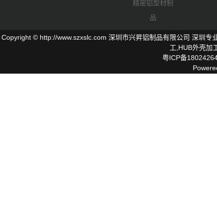
精密铝型材制
品
Copyright © http://www.szxslc.com 深圳市兴昇铝制品有限
工,
HUB外壳
加工
粤ICP备1802426
Powere