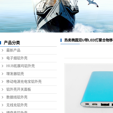
数据线铝外壳
无线充铝外壳
硬盘盒铝外壳
音响铝外壳加工
热卖椭圆双U带LED灯聚合物
产品分类
精密铝型材制品
外壳
最新产品
电子烟铝外壳
HUB拓展坞铝外壳
理发器铝壳
移动电源充电宝铝外壳
铝外壳开关面板
数据线铝外壳
无线充铝外壳
硬盘盒铝外壳