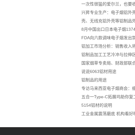
一次性很猛的爱尔兰，也要
兴昇专业生产：电子烟铝外壳
壳、无线充铝外壳等铝制品
8月中国出口日本电子烟137
FDA向六款调味电子烟发出
铝加工市场分析：销售收入将达
铝制品加工工艺冷冲与拉伸
国家烟草专卖局、财政部联
说说6063铝材用途
铝制品的用途
专访马来西亚电子烟商会：细
五合一Type-C拓展坞助你
5154铝材的说明
工业金属震荡磨底 机构看好