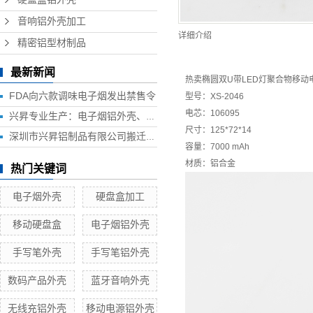
音响铝外壳加工
详细介绍
精密铝型材制品
最新新闻
热卖椭圆双U带LED灯
聚合物移动
FDA向六款调味电子烟发出禁售令
型号：XS-2046
电芯：106095
兴昇专业生产：电子烟铝外壳、电子烟外壳、HUB铝外壳、移动电源外壳、无线充铝外壳等铝制品外壳
尺寸：125*72*14
深圳市兴昇铝制品有限公司搬迁联络函
容量：7000 mAh
材质：铝合金
热门关键词
电子烟外壳
硬盘盒加工
移动硬盘盒
电子烟铝外壳
手写笔外壳
手写笔铝外壳
数码产品外壳
蓝牙音响外壳
无线充铝外壳
移动电源铝外壳