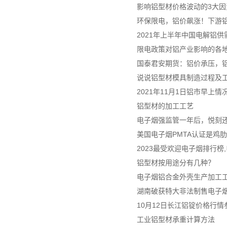
影响铝型材价格波动的3大因
环保限电，铝价飙涨！下游
2021年上半年中国电解铝
限电政策对铝产业影响的各
国泰君安期货：铝价承压，
说说铝型材模具制造过程及
2021年11月1日铝市早上情
铝型材的加工工艺
电子烟强监管一年后，悦刻
美国电子烟PMTA认证是鸡
2023最受欢迎电子烟排行榜
铝型材按用途分有几种？
电子烟铝合金外壳生产加工
湖南破获特大非法制售电子烟案
10月12日长江铝锭价格行情
工业铝型材承重计算方法