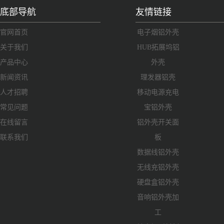
底部导航
友情链接
官网首页
电子烟铝外壳
关于我们
HUB拓展坞铝
产品中心
外壳
新闻资讯
理发器铝壳
人才招聘
移动电源充电
常见问题
宝铝外壳
在线留言
铝外壳开关面
联系我们
板
数据线铝外壳
无线充铝外壳
硬盘盒铝外壳
音响铝外壳加
工