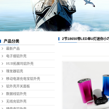
数据线铝外壳
无线充铝外壳
硬盘盒铝外壳
音响铝外壳加工
2节18650带LED单U灯迷你
产品分类
精密铝型材制品
铝外壳(适合礼品)
最新产品
电子烟铝外壳
HUB拓展坞铝外壳
理发器铝壳
移动电源充电宝铝外壳
铝外壳开关面板
数据线铝外壳
无线充铝外壳
硬盘盒铝外壳