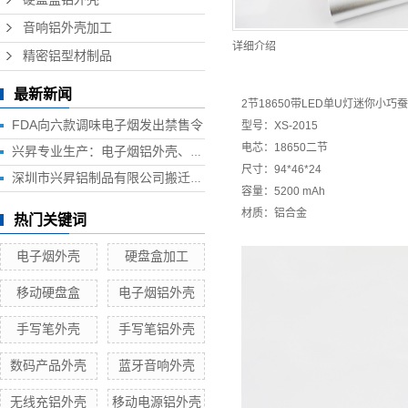
音响铝外壳加工
详细介绍
精密铝型材制品
最新新闻
2节18650带LED单U灯迷你小巧
蚕
FDA向六款调味电子烟发出禁售令
型号：XS-2015
电芯：18650二节
兴昇专业生产：电子烟铝外壳、电子烟外壳、HUB铝外壳、移动电源外壳、无线充铝外壳等铝制品外壳
尺寸：94*46*24
深圳市兴昇铝制品有限公司搬迁联络函
容量：5200 mAh
材质：铝合金
热门关键词
电子烟外壳
硬盘盒加工
移动硬盘盒
电子烟铝外壳
手写笔外壳
手写笔铝外壳
数码产品外壳
蓝牙音响外壳
无线充铝外壳
移动电源铝外壳