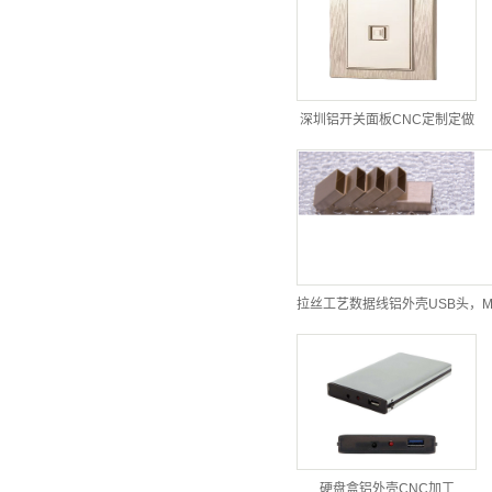
深圳铝开关面板CNC定制定做
拉丝工艺数据线铝外壳USB头，M
硬盘盒铝外壳CNC加工