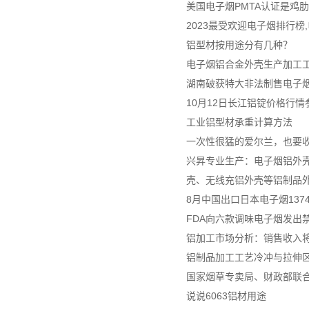
美国电子烟PMTA认证是鸡
2023最受欢迎电子烟排行榜
铝型材按用途分有几种？
电子烟铝合金外壳生产加工
湖南破获特大非法制售电子烟案
10月12日长江铝锭价格行情
工业铝型材承重计算方法
一次性很猛的爱尔兰，也要
兴昇专业生产：电子烟铝外壳
壳、无线充铝外壳等铝制品
8月中国出口日本电子烟137
FDA向六款调味电子烟发出
铝加工市场分析：销售收入将达
铝制品加工工艺冷冲与拉伸
国家烟草专卖局、财政部联
说说6063铝材用途