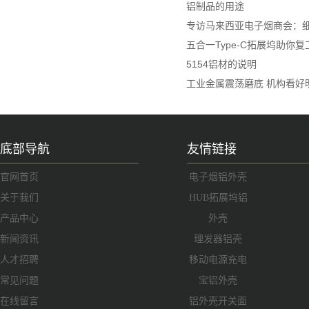
铝制品的用途
专访马来西亚电子烟商会：细
五合一Type-C拓展坞助你
5154铝材的说明
工业金属震荡磨底 机构看好
底部导航
友情链接
官网首页
电子烟铝外壳
关于我们
HUB拓展坞铝
产品中心
外壳
新闻资讯
理发器铝壳
人才招聘
移动电源充电
常见问题
宝铝外壳
在线留言
铝外壳开关面