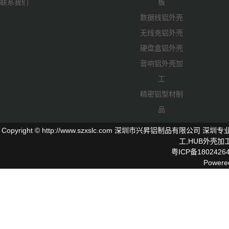
联系我们
板
数据线铝外壳
无线充铝外壳
硬盘盒铝外壳
音响铝外壳加
工
精密铝型材制
品
Copyright © http://www.szxslc.com 深圳市兴昇铝制品有限
工,
HUB外壳
加工
粤ICP备1802426
Powere