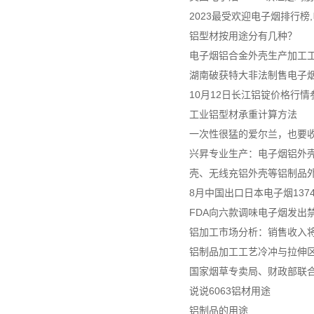
2023最受欢迎电子烟排行榜
铝型材按用途分有几种？
电子烟铝合金外壳生产加工
湖南破获特大非法制售电子烟案
10月12日长江铝锭价格行情
工业铝型材承重计算方法
一次性很猛的爱尔兰，也要
兴昇专业生产：电子烟铝外壳
壳、无线充铝外壳等铝制品
8月中国出口日本电子烟137
FDA向六款调味电子烟发出
铝加工市场分析：销售收入将达
铝制品加工工艺冷冲与拉伸
国家烟草专卖局、财政部联
说说6063铝材用途
铝制品的用途