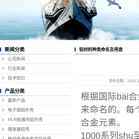
数据线铝外壳
无线充铝外壳
硬盘盒铝外壳
音响铝外壳加工
新闻分类
铝材的种类命名及用途
精密铝型材制品
公司新闻
行业新闻
技术知识
发布日期：
2020-1
产品分类
根据国际bai合金命名
最新产品
来命名的。每个
电子烟铝外壳
HUB拓展坞铝外壳
合金元素。
理发器铝壳
1000系列s
移动电源充电宝铝外壳