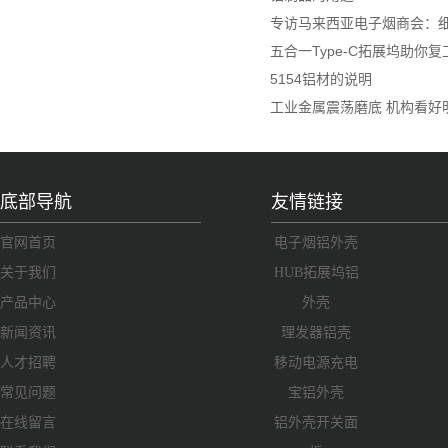
专访马来西亚电子烟商会：细
五合一Type-C拓展坞助你
5154铝材的说明
工业金属震荡磨底 机构看好
底部导航
友情链接
官网首页
电子烟铝外壳
关于我们
HUB拓展坞铝
产品中心
外壳
新闻资讯
理发器铝壳
人才招聘
移动电源充电
常见问题
宝铝外壳
在线留言
铝外壳开关面