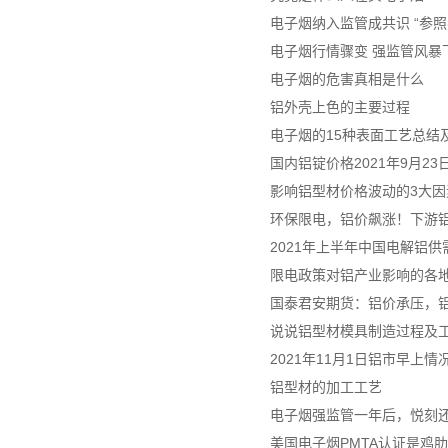
电子烟纳入监管成共识 “参照
电子烟行情骤变 强监管风暴
电子烟的危害真相是什么
铝外壳上色的主要过程
电子烟的15种表面工艺总结及
国内铝锭价格2021年9月2
影响铝型材价格波动的3大因
环保限电，铝价飙涨！下游
2021年上半年中国电解铝
限电政策对铝产业影响的各
国泰君安期货：铝价承压，
说说铝型材模具制造过程及
2021年11月1日铝市早上情
铝型材的加工工艺
电子烟强监管一年后，悦刻
美国电子烟PMTA认证是鸡