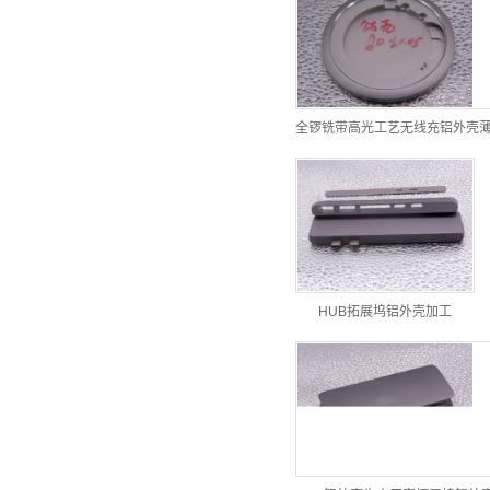
全锣铣带高光工艺无线充铝外壳
HUB拓展坞铝外壳加工