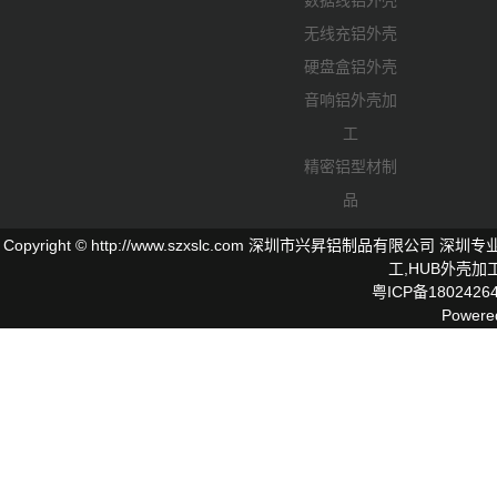
数据线铝外壳
无线充铝外壳
硬盘盒铝外壳
音响铝外壳加
工
精密铝型材制
品
Copyright © http://www.szxslc.com 深圳市兴昇铝制品有限
工,
HUB外壳
加工
粤ICP备1802426
Powere