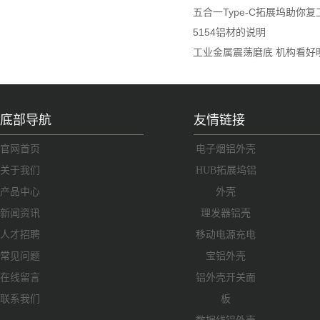
五合一Type-C拓展坞助你
5154铝材的说明
工业金属震荡磨底 机构看好
底部导航
友情链接
官网首页
电子烟铝外壳
关于我们
HUB拓展坞铝
产品中心
外壳
新闻资讯
理发器铝壳
人才招聘
移动电源充电
常见问题
宝铝外壳
在线留言
铝外壳开关面
联系我们
板