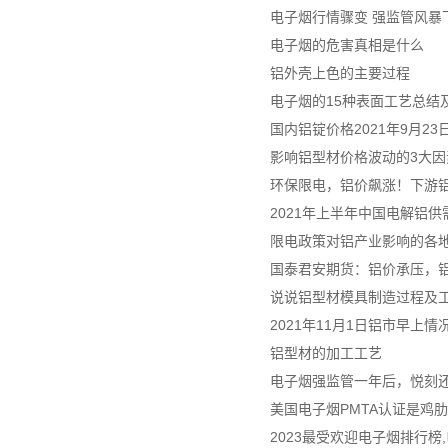
电子烟行情骤变 强监管风暴
电子烟的危害真相是什么
铝外壳上色的主要过程
电子烟的15种表面工艺总结及
国内铝锭价格2021年9月2
影响铝型材价格波动的3大因
环保限电，铝价飙涨！下游
2021年上半年中国电解铝
限电政策对铝产业影响的各
国泰君安期货：铝价承压，
说说铝型材模具制造过程及
2021年11月1日铝市早上情
铝型材的加工工艺
电子烟强监管一年后，悦刻
美国电子烟PMTA认证是鸡
2023最受欢迎电子烟排行榜