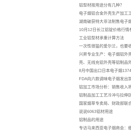
铝型材按用途分有几种？
电子烟铝合金外壳生产加工
湖南破获特大非法制售电子烟案
10月12日长江铝锭价格行情
工业铝型材承重计算方法
一次性很猛的爱尔兰，也要
兴昇专业生产：电子烟铝外壳
壳、无线充铝外壳等铝制品
8月中国出口日本电子烟137
FDA向六款调味电子烟发出
铝加工市场分析：销售收入将达
铝制品加工工艺冷冲与拉伸
国家烟草专卖局、财政部联
说说6063铝材用途
铝制品的用途
专访马来西亚电子烟商会：细