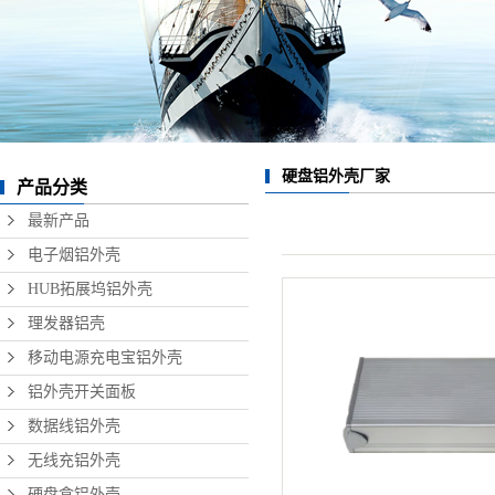
数据线铝外壳
无线充铝外壳
硬盘盒铝外壳
音响铝外壳加工
硬盘铝外壳厂家
产品分类
精密铝型材制品
最新产品
电子烟铝外壳
HUB拓展坞铝外壳
理发器铝壳
移动电源充电宝铝外壳
铝外壳开关面板
数据线铝外壳
无线充铝外壳
硬盘盒铝外壳