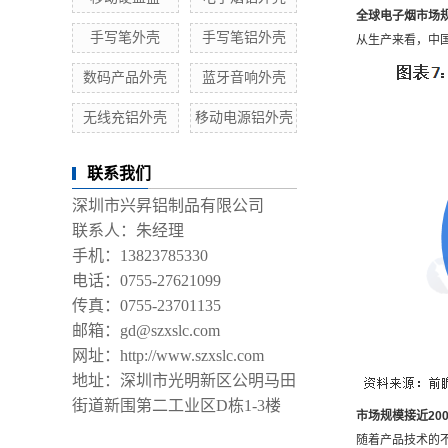
全球电子烟市场
手写笔外壳
手写笔铝外壳
从生产来看，中国
数码产品外壳
蓝牙音响外壳
无线充铝外壳
移动电源铝外壳
联系我们
深圳市兴昇铝制品有限公司
联系人：朱经理
手机：13823785330
电话：0755-27621099
传真：0755-23701135
邮箱：gd@szxslc.com
网址：http://www.szxslc.com
地址：深圳市光明新区公明马田
街道新围第二工业区D栋1-3楼
市场规模接近20
随着产品技术的