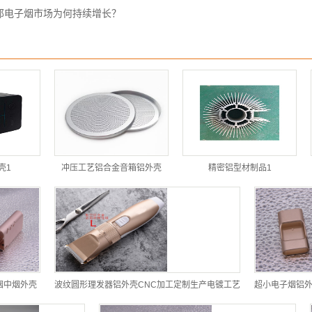
那电子烟市场为何持续增长？
壳1
冲压工艺铝合金音箱铝外壳
精密铝型材制品1
子烟中烟外壳
波纹圆形理发器铝外壳CNC加工定制生产电镀工艺
超小电子烟铝外