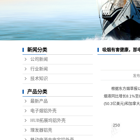
数据线
无线充
硬盘盒
音响铝
新闻分类
吸烟有害健康，那
精密铝
公司新闻
行业新闻
发
技术知识
根据东方烟草报以
产品分类
烟液同比增长8.1%至
最新产品
(50.3亿美元)和加拿
电子烟铝外壳
HUB拓展坞铝外壳
理发器铝壳
移动电源充电宝铝外壳