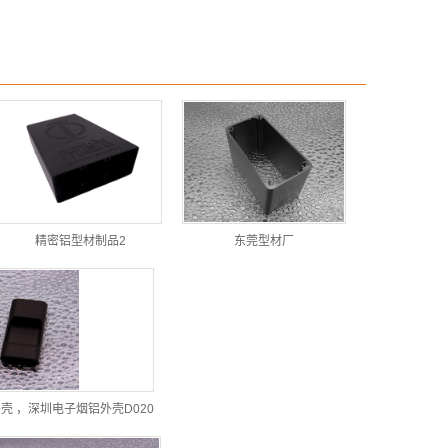
精密铝型材制品2
东莞型材厂
壳 ，深圳电子烟铝外壳D020