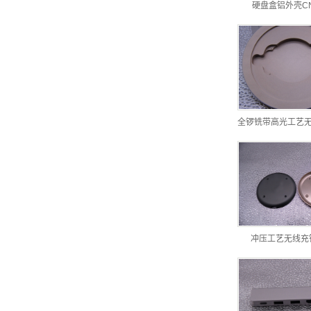
硬盘盒铝外壳C
全锣铣带高光工艺
冲压工艺无线充