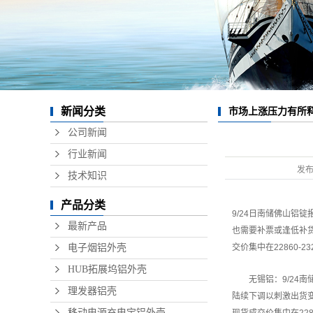
数据线
无线充
硬盘盒
音响铝
新闻分类
市场上涨压力有所释
精密铝
公司新闻
行业新闻
发
技术知识
产品分类
9/24日南储佛山铝锭
最新产品
也需要补票或逢低补货
电子烟铝外壳
交价集中在22860-2
HUB拓展坞铝外壳
无锡铝：9/24南储
理发器铝壳
陆续下调以刺激出货变
移动电源充电宝铝外壳