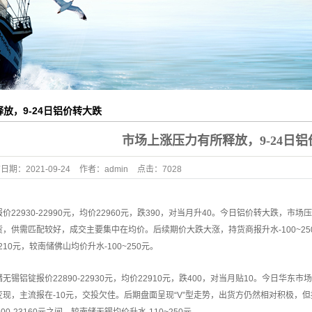
铝外壳
铝外壳
铝外壳
外壳加工
放，9-24日铝价转大跌
型材制品
市场上涨压力有所释放，9-24日
布日期：
2021-09-24
作者：
admin
点击：
7028
报价22930-22990元，均价22960元，跌390，对当月升40。今日铝价转大
，供需匹配较好，成交主要集中在均价。后续期价大跌大涨，持货商报升水-100~2
3210元，较南储佛山均价升水-100~250元。
无锡铝锭报价22890-22930元，均价22910元，跌400，对当月贴10。今日
现，主流报在-10元，交投欠佳。后期盘面呈现“V”型走势，出货方仍然相对积极，但接