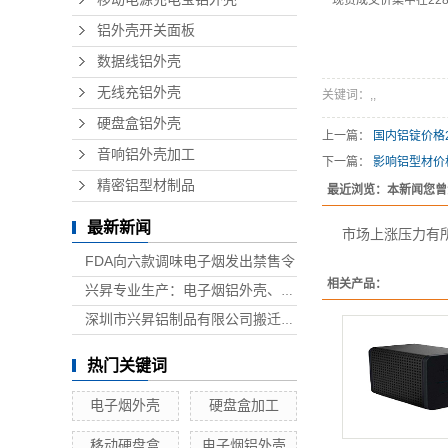
现货成交价集中在2280
铝外壳开关面板
数据线铝外壳
无线充铝外壳
关键词：
,
,
硬盘盒铝外壳
上一篇：
国内铝锭价格2
音响铝外壳加工
下一篇：
影响铝型材价
精密铝型材制品
最近浏览：本新闻您曾
最新新闻
市场上涨压力有所
FDA向六款调味电子烟发出禁售令
相关产品：
兴昇专业生产：电子烟铝外壳、电子烟外壳、HUB铝外壳、移动电源外壳、无线充铝外壳等铝制品外壳
深圳市兴昇铝制品有限公司搬迁联络函
热门关键词
电子烟外壳
硬盘盒加工
移动硬盘盒
电子烟铝外壳