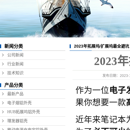
数据线铝外壳
无线充铝外壳
硬盘盒铝外壳
音响铝外壳加工
新闻分类
2023年拓展坞/扩展坞最全避
精密铝型材制品
公司新闻
202
行业新闻
技术知识
发布日期：
2023-
产品分类
作为一位
电子
最新产品
果你想要一款
电子烟铝外壳
HUB拓展坞铝外壳
近年来笔记本
理发器铝壳
移动电源充电宝铝外壳