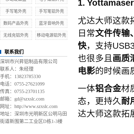
1. Yottamaser
手写笔外壳
手写笔铝外壳
尤达大师这款
数码产品外壳
蓝牙音响外壳
日常
文件传输
无线充铝外壳
移动电源铝外壳
快
，支持USB
联系我们
也很多且
画质
深圳市兴昇铝制品有限公司
电影
的时候画
联系人：朱经理
手机：13823785330
电话：0755-27621099
一体
铝合金
材
传真：0755-23701135
态，更持久
耐
邮箱：gd@szxslc.com
网址：http://www.szxslc.com
达大师这款拓
地址：深圳市光明新区公明马田
街道新围第二工业区D栋1-3楼