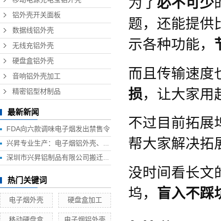
为了
必不可少
铝外壳开关面板
题，还能提供
数据线铝外壳
示各种功能，
无线充铝外壳
硬盘盒铝外壳
而且传输速度
音响铝外壳加工
损
，让大家用
精密铝型材制品
最新新闻
不过目前拓展
FDA向六款调味电子烟发出禁售令
帮大家解决拓
兴昇专业生产：电子烟铝外壳、电子烟外壳、HUB铝外壳、移动电源外壳、无线充铝外壳等铝制品外壳
深圳市兴昇铝制品有限公司搬迁联络函
没时间看长文
热门关键词
坞，
盲入不踩
电子烟外壳
硬盘盒加工
移动硬盘盒
电子烟铝外壳