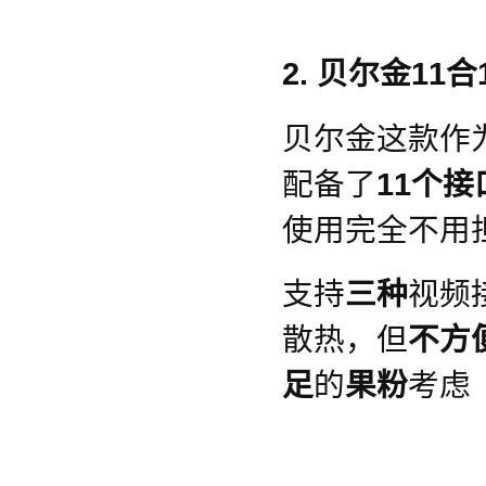
2. 贝尔金11
贝尔金这款作
配备了
11个接
使用完全不用
支持
三种
视频
散热，但
不方
足
的
果粉
考虑