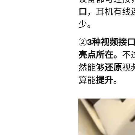
口
，耳机有线
少。
②
3种视频接
亮点所在。
不
然能够
还原
视
算能
提升
。