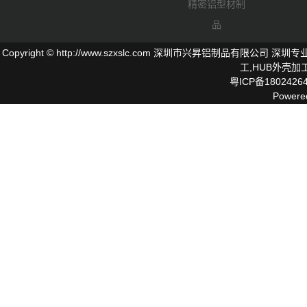
精密铝型材制
品
Copyright © http://www.szxslc.com 深圳市兴昇铝制品有限
工,
HUB外壳
加工
粤ICP备1802426
Powere