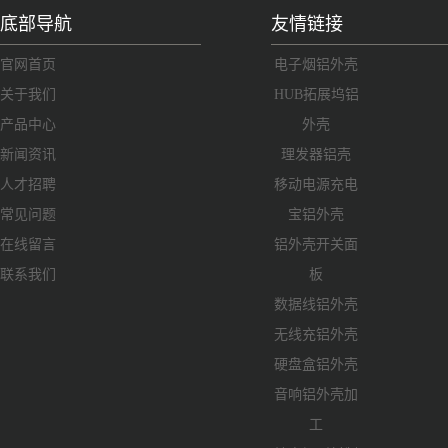
底部导航
友情链接
官网首页
电子烟铝外壳
关于我们
HUB拓展坞铝
产品中心
外壳
新闻资讯
理发器铝壳
人才招聘
移动电源充电
常见问题
宝铝外壳
在线留言
铝外壳开关面
联系我们
板
数据线铝外壳
无线充铝外壳
硬盘盒铝外壳
音响铝外壳加
工