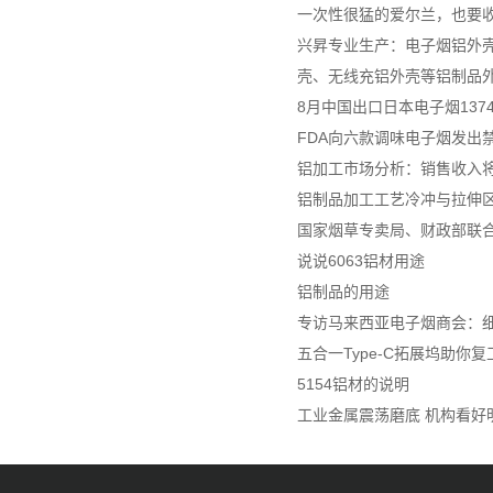
一次性很猛的爱尔兰，也要
兴昇专业生产：电子烟铝外壳
壳、无线充铝外壳等铝制品
8月中国出口日本电子烟137
FDA向六款调味电子烟发出
铝加工市场分析：销售收入将达
铝制品加工工艺冷冲与拉伸
国家烟草专卖局、财政部联
说说6063铝材用途
铝制品的用途
专访马来西亚电子烟商会：细
五合一Type-C拓展坞助你
5154铝材的说明
工业金属震荡磨底 机构看好