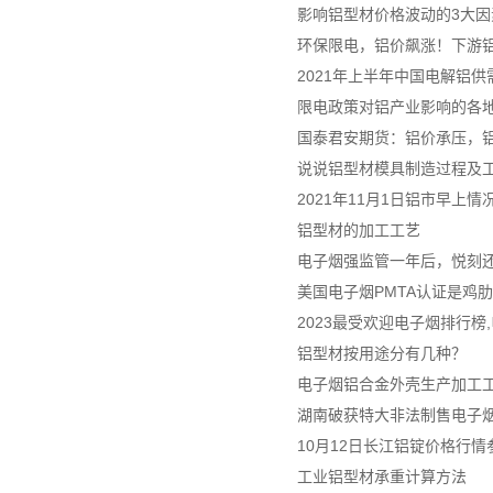
影响铝型材价格波动的3大因
环保限电，铝价飙涨！下游
2021年上半年中国电解铝
限电政策对铝产业影响的各
国泰君安期货：铝价承压，
说说铝型材模具制造过程及
2021年11月1日铝市早上情
铝型材的加工工艺
电子烟强监管一年后，悦刻
美国电子烟PMTA认证是鸡
2023最受欢迎电子烟排行榜
铝型材按用途分有几种？
电子烟铝合金外壳生产加工
湖南破获特大非法制售电子烟案
10月12日长江铝锭价格行情
工业铝型材承重计算方法