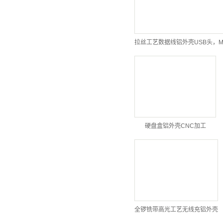
拉丝工艺数据线铝外壳USB头，M
硬盘盒铝外壳CNC加工
全锣铣带高光工艺无线充铝外壳