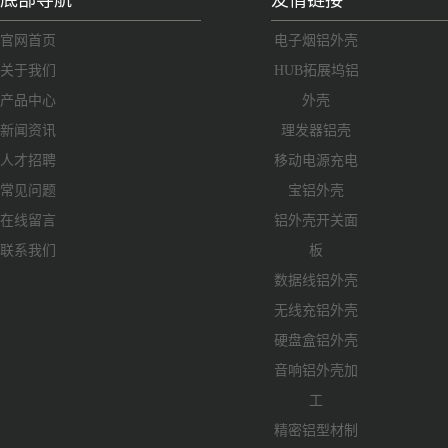
底部导航
友情链接
官网首页
电子烟铝外壳
关于我们
HUB拓展坞铝
产品中心
外壳
新闻资讯
理发器铝壳
人才招聘
移动电源充电
常见问题
宝铝外壳
在线留言
铝外壳开关面
联系我们
板
数据线铝外壳
无线充铝外壳
硬盘盒铝外壳
音响铝外壳加
工
精密铝型材制