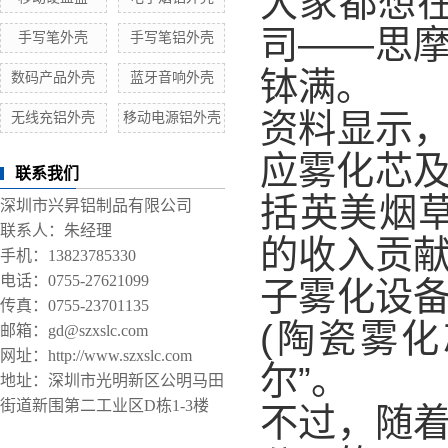
大家都想在
司——思
手写笔外壳
手写笔铝外壳
钵满。
数码产品外壳
蓝牙音响外壳
资料显示
无线充铝外壳
移动电源铝外壳
应雾化芯及
联系我们
括英美烟草
深圳市兴昇铝制品有限公司
联系人：朱经理
的收入贡
手机：13823785330
电话：0755-27621099
子雾化设
传真：0755-23701135
(陶瓷雾
邮箱：gd@szxslc.com
网址：http://www.szxslc.com
尔”。
地址：深圳市光明新区公明马田
街道新围第二工业区D栋1-3楼
不过，随