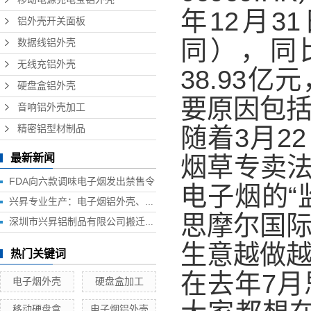
年12月3
铝外壳开关面板
同），同
数据线铝外壳
无线充铝外壳
38.93
硬盘盒铝外壳
要原因包
音响铝外壳加工
随着3月2
精密铝型材制品
最新新闻
烟草专卖
FDA向六款调味电子烟发出禁售令
电子烟的“
兴昇专业生产：电子烟铝外壳、电子烟外壳、HUB铝外壳、移动电源外壳、无线充铝外壳等铝制品外壳
思摩尔国
深圳市兴昇铝制品有限公司搬迁联络函
生意越做越
热门关键词
在去年7
电子烟外壳
硬盘盒加工
移动硬盘盒
电子烟铝外壳