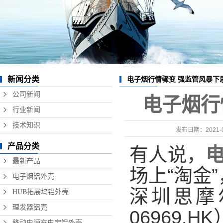
数据线铝外壳
无线充铝外壳
硬盘盒铝外壳
音响铝外壳加工
新闻分类
电子烟行情骤变 强监管风暴下
精密铝型材制品
公司新闻
电子烟行
行业新闻
技术知识
发布日期：
2021-
产品分类
有人说，
最新产品
场上“淘金
电子烟铝外壳
深圳思摩
HUB拓展坞铝外壳
理发器铝壳
06969.
移动电源充电宝铝外壳