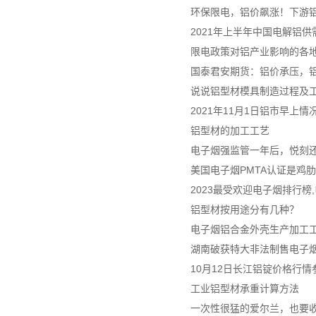
环保限电，铝价飙涨！下游
2021年上半年中国电解铝
限电政策对铝产业影响的各
国泰君安期货：铝价承压，
说说铝型材模具制造过程及
2021年11月1日铝市早上情
铝型材的加工工艺
电子烟强监管一年后，悦刻
美国电子烟PMTA认证是鸡
2023最受欢迎电子烟排行榜
铝型材按用途分有几种？
电子烟铝合金外壳生产加工
湖南破获特大非法制售电子烟案
10月12日长江铝锭价格行情
工业铝型材承重计算方法
一次性很猛的爱尔兰，也要