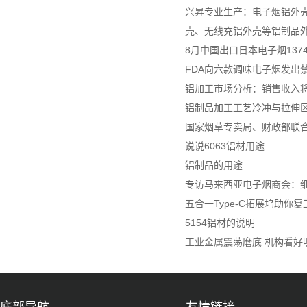
兴昇专业生产：电子烟铝外壳
壳、无线充铝外壳等铝制品
8月中国出口日本电子烟137
FDA向六款调味电子烟发出
铝加工市场分析：销售收入将达
铝制品加工工艺冷冲与拉伸
国家烟草专卖局、财政部联
说说6063铝材用途
铝制品的用途
专访马来西亚电子烟商会：细
五合一Type-C拓展坞助你
5154铝材的说明
工业金属震荡磨底 机构看好