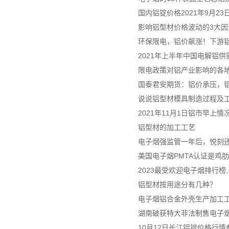
国内铝锭价格2021年9月2
影响铝型材价格波动的3大因
环保限电，铝价飙涨！下游
2021年上半年中国电解铝
限电政策对铝产业影响的各
国泰君安期货：铝价承压，
说说铝型材模具制造过程及
2021年11月1日铝市早上情
铝型材的加工工艺
电子烟强监管一年后，悦刻
美国电子烟PMTA认证是鸡
2023最受欢迎电子烟排行榜
铝型材按用途分有几种？
电子烟铝合金外壳生产加工
湖南破获特大非法制售电子烟案
10月12日长江铝锭价格行情