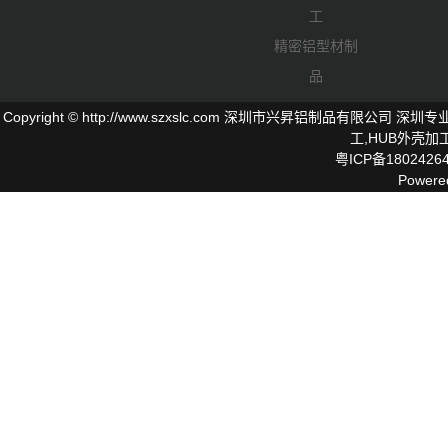
工
精密铝型材制
品
Copyright © http://www.szxslc.com 深圳市兴昇铝制品有限
工,
HUB外壳
加工
粤ICP备1802426
Powere