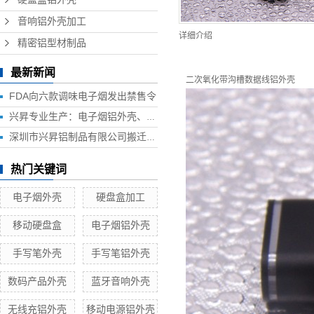
音响铝外壳加工
详细介绍
精密铝型材制品
最新新闻
二次氧化带沟槽
数据线铝外壳
FDA向六款调味电子烟发出禁售令
兴昇专业生产：电子烟铝外壳、电子烟外壳、HUB铝外壳、移动电源外壳、无线充铝外壳等铝制品外壳
深圳市兴昇铝制品有限公司搬迁联络函
热门关键词
电子烟外壳
硬盘盒加工
移动硬盘盒
电子烟铝外壳
手写笔外壳
手写笔铝外壳
数码产品外壳
蓝牙音响外壳
无线充铝外壳
移动电源铝外壳