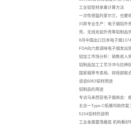
工业铝型材承重计算方法
一次性很猛的爱尔兰，也要
兴昇专业生产：电子烟铝外壳
壳、无线充铝外壳等铝制品
8月中国出口日本电子烟137
FDA向六款调味电子烟发出
铝加工市场分析：销售收入将达
铝制品加工工艺冷冲与拉伸
国家烟草专卖局、财政部联
说说6063铝材用途
铝制品的用途
专访马来西亚电子烟商会：细
五合一Type-C拓展坞助你
5154铝材的说明
工业金属震荡磨底 机构看好