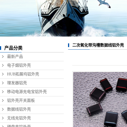
数据线铝外壳
无线充铝外壳
硬盘盒铝外壳
音响铝外壳加工
二次氧化带沟槽数据线铝外壳
产品分类
精密铝型材制品
最新产品
电子烟铝外壳
HUB拓展坞铝外壳
理发器铝壳
移动电源充电宝铝外壳
铝外壳开关面板
数据线铝外壳
无线充铝外壳
硬盘盒铝外壳