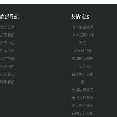
底部导航
友情链接
官网首页
电子烟铝外壳
关于我们
HUB拓展坞铝
产品中心
外壳
新闻资讯
理发器铝壳
人才招聘
移动电源充电
常见问题
宝铝外壳
在线留言
铝外壳开关面
联系我们
板
数据线铝外壳
无线充铝外壳
硬盘盒铝外壳
音响铝外壳加