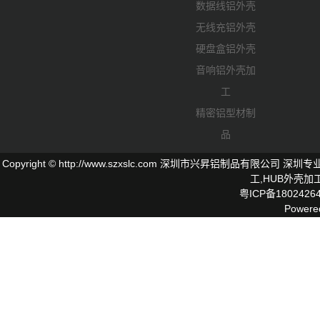
数据线铝外壳
无线充铝外壳
硬盘盒铝外壳
音响铝外壳加
工
精密铝型材制
品
Copyright © http://www.szxslc.com 深圳市兴昇铝制品有限
工,
HUB外壳
加工
粤ICP备1802426
Powere