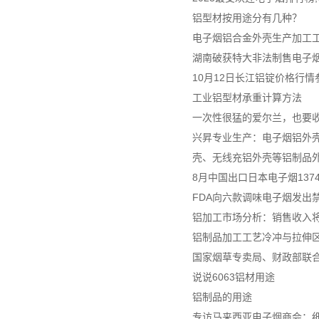
铝型材按用途分有几种？
电子烟铝合金外壳生产加工
湖南破获特大非法制售电子烟案
10月12日长江铝锭价格行情
工业铝型材承重计算方法
一次性很猛的爱尔兰，也要
兴昇专业生产：电子烟铝外壳
壳、无线充铝外壳等铝制品
8月中国出口日本电子烟137
FDA向六款调味电子烟发出
铝加工市场分析：销售收入将达
铝制品加工工艺冷冲与拉伸
国家烟草专卖局、财政部联
说说6063铝材用途
铝制品的用途
专访马来西亚电子烟商会：细