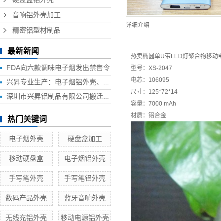
音响铝外壳加工
详细介绍
精密铝型材制品
最新新闻
热卖椭圆单U带LED灯
聚合物移动
FDA向六款调味电子烟发出禁售令
型号：XS-2047
电芯：106095
兴昇专业生产：电子烟铝外壳、电子烟外壳、HUB铝外壳、移动电源外壳、无线充铝外壳等铝制品外壳
尺寸：125*72*14
深圳市兴昇铝制品有限公司搬迁联络函
容量：7000 mAh
材质：铝合金
热门关键词
电子烟外壳
硬盘盒加工
移动硬盘盒
电子烟铝外壳
手写笔外壳
手写笔铝外壳
数码产品外壳
蓝牙音响外壳
无线充铝外壳
移动电源铝外壳