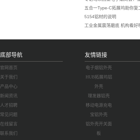
五合一Type-C拓展坞助你
5154铝材的说明
工业金属震荡磨底 机构看好
底部导航
友情链接
官网首页
电子烟铝外壳
关于我们
HUB拓展坞铝
产品中心
外壳
新闻资讯
理发器铝壳
人才招聘
移动电源充电
常见问题
宝铝外壳
在线留言
铝外壳开关面
联系我们
板