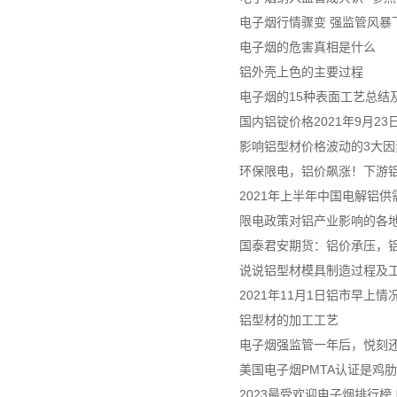
电子烟行情骤变 强监管风暴
电子烟的危害真相是什么
铝外壳上色的主要过程
电子烟的15种表面工艺总结及
国内铝锭价格2021年9月2
影响铝型材价格波动的3大因
环保限电，铝价飙涨！下游
2021年上半年中国电解铝
限电政策对铝产业影响的各
国泰君安期货：铝价承压，
说说铝型材模具制造过程及
2021年11月1日铝市早上情
铝型材的加工工艺
电子烟强监管一年后，悦刻
美国电子烟PMTA认证是鸡
2023最受欢迎电子烟排行榜