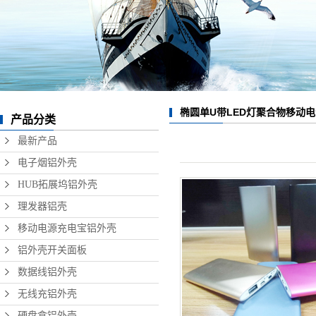
数据线铝外壳
无线充铝外壳
硬盘盒铝外壳
音响铝外壳加工
椭圆单U带LED灯聚合物移动
产品分类
精密铝型材制品
最新产品
电子烟铝外壳
HUB拓展坞铝外壳
理发器铝壳
移动电源充电宝铝外壳
铝外壳开关面板
数据线铝外壳
无线充铝外壳
硬盘盒铝外壳