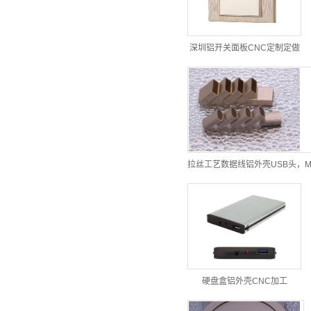
深圳铝开关面板CNC定制定做
拉丝工艺数据线铝外壳USB头，M
硬盘盒铝外壳CNC加工