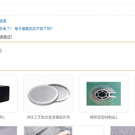
组成
令来了！ 电子烟真的买不到了吗？
浏览过！
况
壳1
冲压工艺铝合金音箱铝外壳
精密铝型材制品1