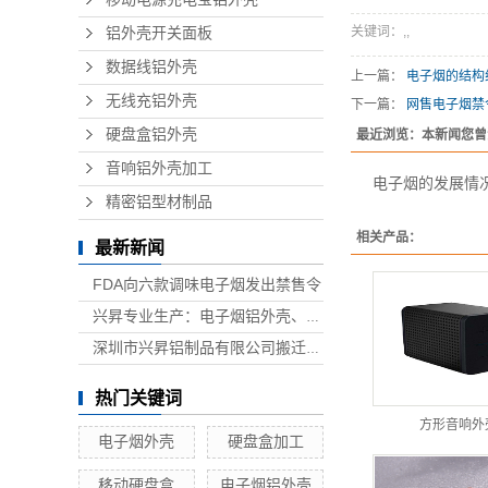
关键词：
,
,
铝外壳开关面板
数据线铝外壳
上一篇：
电子烟的结构
无线充铝外壳
下一篇：
网售电子烟禁
硬盘盒铝外壳
最近浏览：本新闻您曾
音响铝外壳加工
电子烟的发展情
精密铝型材制品
相关产品：
最新新闻
FDA向六款调味电子烟发出禁售令
兴昇专业生产：电子烟铝外壳、电子烟外壳、HUB铝外壳、移动电源外壳、无线充铝外壳等铝制品外壳
深圳市兴昇铝制品有限公司搬迁联络函
热门关键词
方形音响外
电子烟外壳
硬盘盒加工
移动硬盘盒
电子烟铝外壳