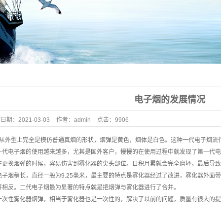
铝外壳
铝外壳
铝外壳
外壳加工
型材制品
电子烟的发展情况
布日期：
2021-03-03
作者：
admin
点击：
9906
从外型上完全是模仿普通真烟的形状，烟弹是黄色，烟体是白色。这种一代电子烟流
一代电子烟的使用越来越多，尤其是国外客户，慢慢的在使用过程中就发现了第一代电
在更换烟弹的时候，容易伤害到雾化器的尖头部位。日积月累就会完全磨坏，最后导致
电子烟稍长，直径一般为9.25毫米，最主要的特点是雾化器经过了改进，雾化器外面
好相反。二代电子烟最为显著的特点就是把烟弹与雾化器进行了合并。
一次性雾化器烟弹，相当于雾化器也是一次性的，解决了以前的问题，质量有很大的提