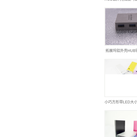
拓展坞铝外壳HUB