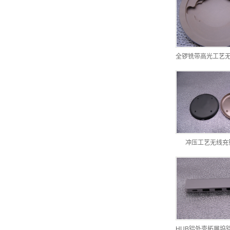
全锣铣带高光工艺
冲压工艺无线充
HUB铝外壳拓展坞