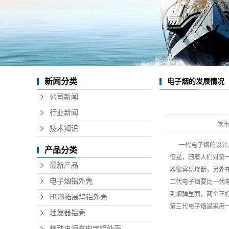
数据线
无线充
硬盘盒
音响铝
新闻分类
电子烟的发展情况
精密铝
公司新闻
行业新闻
发
技术知识
一代
电子烟
的设计
产品分类
但是，随着人们对第
最新产品
器很容易烧断，另外
电子烟铝外壳
二代电子烟要比一代
到烟弹里面，两个正
HUB拓展坞铝外壳
第三代电子烟是采用
理发器铝壳
移动电源充电宝铝外壳