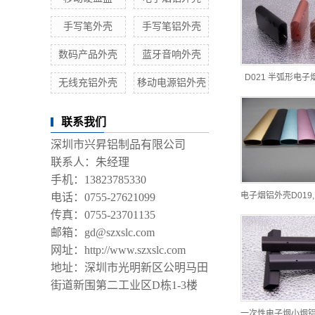
手写笔外壳
手写笔铝外壳
数码产品外壳
蓝牙音响外壳
D021 半弧形电
无线充铝外壳
移动电源铝外壳
联系我们
深圳市兴昇铝制品有限公司
联系人：朱经理
手机：13823785330
电子烟铝外壳D019
电话：0755-27621099
传真：0755-23701135
邮箱：gd@szxslc.com
网址：http://www.szxslc.com
地址：深圳市光明新区公明马田
街道新围第二工业区D栋1-3楼
一次性电子烟小烟